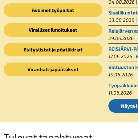
04.08.2026
Avoimet työpaikat
Sisäliikunta
03.08.2026
|
Viralliset ilmoitukset
Reisjärven a
29.06.2026
REISJÄRVI-PÄ
Esityslistat ja pöytäkirjat
17.06.2026
|
Valtuuston 
Viranhaltijapäätökset
15.06.2026
Työpaikkail
11.06.2026
Näytä l
Tulevat tapahtumat