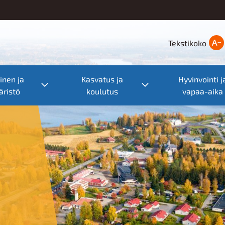
Tekstikoko
nen ja
Kasvatus ja
Hyvinvointi j
nu
Toggle submenu
Toggle submenu
ristö
koulutus
vapaa-aika
Ter
hy