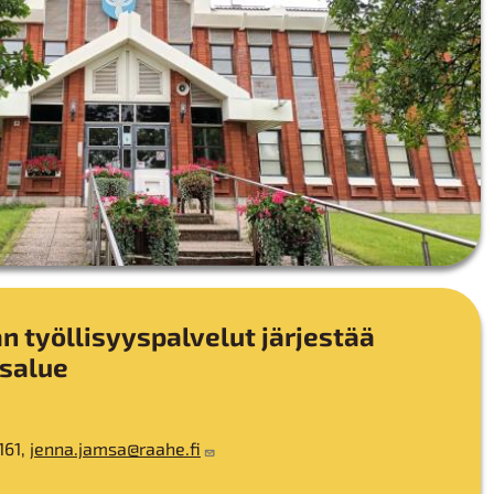
n työllisyyspalvelut järjestää
ysalue
161,
jenna.jamsa@raahe.fi