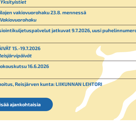
|
Yksityistiet
tilojen vakiovuorohaku 23.8. mennessä
Vakiovuorohaku
siointikuljetuspalvelut jatkuvat 9.7.2026, uusi puhelinnumer
IVÄT 15.-19.7.2026
Reisjärvipäivät
kokouskutsu 16.6.2026
moitus, Reisjärven kunta: LIIKUNNAN LEHTORI
isää ajankohtaisia