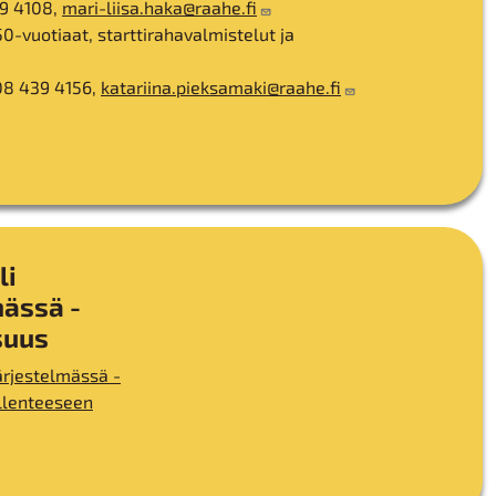
39 4108,
mari-liisa.haka@raahe.fi
50-vuotiaat, starttirahavalmistelut ja
08 439 4156,
katariina.pieksamaki@raahe.fi
li
mässä -
suus
ärjestelmässä -
allenteeseen