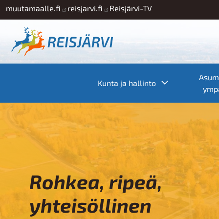
Hyppää pääsisältöön
muutamaalle.fi
reisjarvi.fi
Reisjärvi-TV
Asumi
Toggle subme
Kunta ja hallinto
ympä
Rohkea, ripeä,
yhteisöllinen