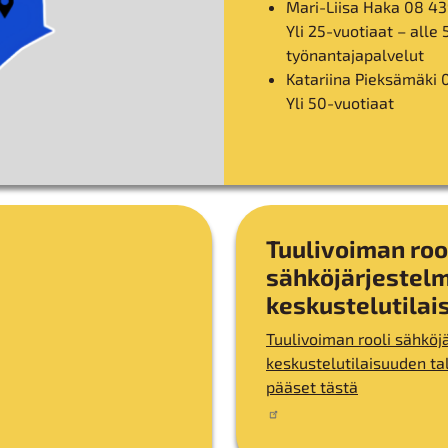
Mari-Liisa Haka 08 4
Yli 25-vuotiaat – alle 
työnantajapalvelut
Katariina Pieksämäki 
Yli 50-vuotiaat
Tuulivoiman roo
sähköjärjestel
keskustelutilai
Tuulivoiman rooli sähköj
keskustelutilaisuuden t
pääset tästä