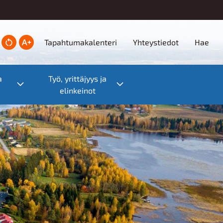
Ylätunniste
Tapahtumakalenteri
Yhteystiedot
Hae
a
Työ, yrittäjyys ja
Toggle submenu
Toggle submenu
elinkeinot
veet tilat ja
vinvoivat