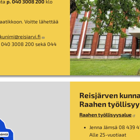
nta
p. 040 3008 200
klo
atikkoon. Voitte lähettää
kunimi@reisjarvi.fi
p. 040 3008 200 sekä 044
Reisjärven kunna
Raahen työllisy
Raahen työllisyysalue
Jenna Jämsä 08 439 4
Alle 25-vuotiaat