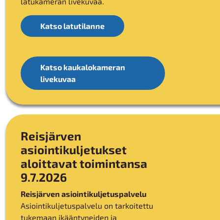
latukameran livekuvaa.
Katso latutilanne
Katso kaukalokameran
livekuvaa
Reisjärven
asiointikuljetukset
aloittavat toimintansa
9.7.2026
Reisjärven asiointikuljetuspalvelu
Asiointikuljetuspalvelu on tarkoitettu
tukemaan ikääntyneiden ja