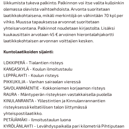
liikkumista tukeva palkinto. Palkinnon voi itse valita kulloinkin
olemassa olevista vaihtoehdoista. Arvonta suoritetaan
laatikkokohtaisena, mikäli merkintöjä on vähintään 70 kpl per
vihko. Muussa tapauksessa arvonnat suoritetaan
yhteisarvontana. Palkinnot noudetaan kirjastolta. Lisäksi
kuukausittain arvotaan 45 € arvoinen hierontalahjakortti
laatikkokohtaisen arvonnan voittajien kesken.
Kuntolaatikoiden sijainti:
LOKKIPERÄ - Tialantien risteys
KANGASKYLÄ - Koulun ilmoitustaulu
LEPPÄLAHTI - Koulun risteys
PIKKUKILJA - Vanhan sairaalan vieressä
SAVOLANMÄENTIE - Kokkoniemen korjaamon risteys
RAURA - Mäntyperän risteyksen vastakkaisella puolella
KINULANRANTA - Ylilestintien ja Kinnulanrannantien
risteyksessä keltatiilisen talon liittymässä
yhteispostilaatikko.
PETÄJÄMÄKI - Ilmoitustaulun luona
KYRÖLÄNLAHTI - Levähdyspaikalla pari kilometriä Pihtiputaan