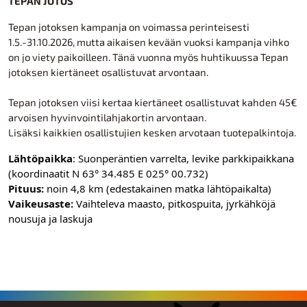
TEPAN JOTOS
Tepan jotoksen kampanja on voimassa perinteisesti
1.5.-31.10.2026, mutta aikaisen kevään vuoksi kampanja vihko
on jo viety paikoilleen. Tänä vuonna myös huhtikuussa Tepan
jotoksen kiertäneet osallistuvat arvontaan.
Tepan jotoksen viisi kertaa kiertäneet osallistuvat kahden 45€
arvoisen hyvinvointilahjakortin arvontaan.
Lisäksi kaikkien osallistujien kesken arvotaan tuotepalkintoja.
Lähtöpaikka
: Suonperäntien varrelta, levike parkkipaikkana
(koordinaatit N 63° 34.485 E 025° 00.732)
Pituus:
noin 4,8 km (edestakainen matka lähtöpaikalta)
Vaikeusaste:
Vaihteleva maasto, pitkospuita, jyrkähköjä
nousuja ja laskuja