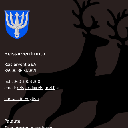
Reisjärven kunta
Reisjärventie 8A
85900 REISJÄRVI
puh. 040 3008 200
email:
reisjarvi@reisjarvi.fi
Contact in English
ALATUNNISTE
Palaute
Saavutettavuusseloste