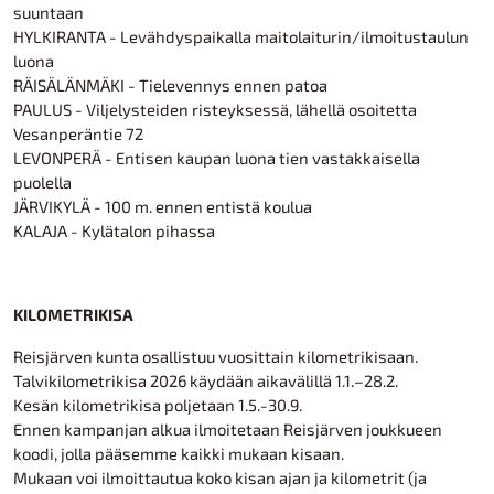
suuntaan
HYLKIRANTA - Levähdyspaikalla maitolaiturin/ilmoitustaulun
luona
RÄISÄLÄNMÄKI - Tielevennys ennen patoa
PAULUS - Viljelysteiden risteyksessä, lähellä osoitetta
Vesanperäntie 72
LEVONPERÄ - Entisen kaupan luona tien vastakkaisella
puolella
JÄRVIKYLÄ - 100 m. ennen entistä koulua
KALAJA - Kylätalon pihassa
KILOMETRIKISA
Reisjärven kunta osallistuu vuosittain kilometrikisaan.
Talvikilometrikisa 2026 käydään aikavälillä 1.1.–28.2.
Kesän kilometrikisa poljetaan 1.5.-30.9.
Ennen kampanjan alkua ilmoitetaan Reisjärven joukkueen
koodi, jolla pääsemme kaikki mukaan kisaan.
Mukaan voi ilmoittautua koko kisan ajan ja kilometrit (ja