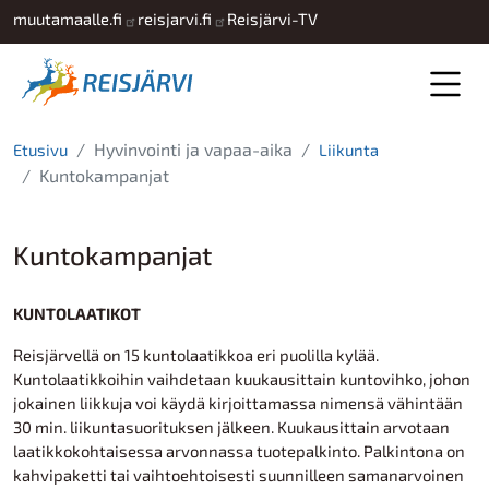
Hyppää pääsisältöön
muutamaalle.fi
reisjarvi.fi
Reisjärvi-TV
Hyvinvointi ja vapaa-aika
Etusivu
Liikunta
Kuntokampanjat
Kuntokampanjat
KUNTOLAATIKOT
Reisjärvellä on 15 kuntolaatikkoa eri puolilla kylää.
Kuntolaatikkoihin vaihdetaan kuukausittain kuntovihko, johon
jokainen liikkuja voi käydä kirjoittamassa nimensä vähintään
30 min. liikuntasuorituksen jälkeen. Kuukausittain arvotaan
laatikkokohtaisessa arvonnassa tuotepalkinto. Palkintona on
kahvipaketti tai vaihtoehtoisesti suunnilleen samanarvoinen