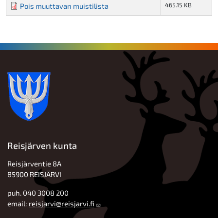
465.15 KB
Pois muuttavan muistilista
Reisjärven kunta
Reisjärventie 8A
85900 REISJÄRVI
puh. 040 3008 200
email:
reisjarvi@reisjarvi.fi