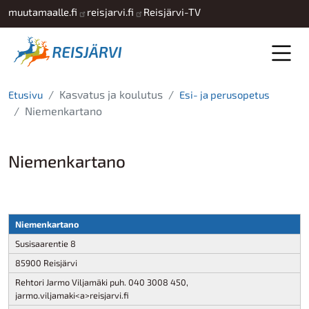
Hyppää pääsisältöön
muutamaalle.fi
reisjarvi.fi
Reisjärvi-TV
Kasvatus ja koulutus
Etusivu
Esi- ja perusopetus
Niemenkartano
Niemenkartano
Niemenkartano
Susisaarentie 8
85900 Reisjärvi
Rehtori Jarmo Viljamäki puh. 040 3008 450,
jarmo.viljamaki<a>reisjarvi.fi