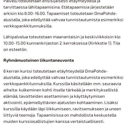
Palvelu toteutetaan ensisijaisesti etäyhteydellä ja
tarvittaessa lähitapaamisina. Etätapaamisia järjestetään
arkisin klo 8.00-16.00. Tapaamiset toteutetaan OmaPohde-
alustalla, joka edellyttää vahvaa tunnistautumista esimerkiksi
verkkopankkitunnuksilla.
Lähipalvelua toteutetaan maanantaisin ja keskiviikkoisin klo
10.00-15.00 kunnankirjaston 2. kerroksessa (Kirkkotie 1). Tila
on esteetön.
Ryhmämuotoinen liikuntaneuvonta
6 kerran kurssi toteutetaan etäyhteydellä OmaPohde-
alustalla, joka edellyttää vahvaa tunnistautumista esimerkiksi
verkkopankkitunnuksilla. Kurssilla käsitellään mm. seuraavia
aiheita: kulkeminen kohti itselle tärkeää ja merkityksellistä
elämää, tavoitteiden asettaminen ja käyttäytymisen
aktivointi, epämiellyttävien ajatusten kohtaaminen. Lisäksi
kurssilla käydään läpi liikkumiseen, ravitsemukseen ja uneen
liittyviä teemoja. Tapaamisissa on mahdollista keskustella
muiden kurssiosallistujien kanssa vertaistuellisesti.