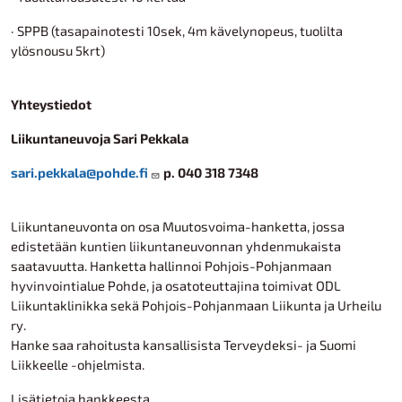
· SPPB (tasapainotesti 10sek, 4m kävelynopeus, tuolilta
ylösnousu 5krt)
Yhteystiedot
Liikuntaneuvoja Sari Pekkala
sari.pekkala@pohde.fi
p. 040 318 7348
Liikuntaneuvonta on osa Muutosvoima-hanketta, jossa
edistetään kuntien liikuntaneuvonnan yhdenmukaista
saatavuutta. Hanketta hallinnoi Pohjois-Pohjanmaan
hyvinvointialue Pohde, ja osatoteuttajina toimivat ODL
Liikuntaklinikka sekä Pohjois-Pohjanmaan Liikunta ja Urheilu
ry.
Hanke saa rahoitusta kansallisista Terveydeksi- ja Suomi
Liikkeelle -ohjelmista.
Lisätietoja hankkeesta