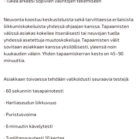
· Tukea arkeesi sopivien valintojen tekemiseen
Neuvonta koostuu keskusteluista sekä tarvittaessa erilaisista
liikkumiskokeiluista yhdessä ohjaajan kanssa. Tapaamisten
välissä asiakas kokeilee itsenäisesti tai neuvojan tuella
yhdessä asetettuja muutoskokeiluja. Tapaamisten välit
sovitaan asiakkaan kanssa yksilöllisesti, yleensä noin
kuukauden välein. Yhden tapaamiskerran kesto on 45–90
minuuttia.
Asiakkaan toivoessa tehdään valikoidusti seuraavia testejä:
· 60 sekunnin tasapainotesti
· Hartiaseudun liikkuvuus
· Puristusvoima
· 6 minuutin kävelytesti
· Tuoliltanousutesti 10 kertaa