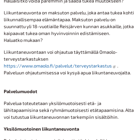
Haluaisitko voida paremmin ja saada tukea muutokseen?
Liikuntaneuvonta on maksuton palvelu, joka antaa tukea kohti
liikunnallisempaa elämäntapaa. Maksuton palvelu on
suunnattu yli 18-vuotiaille Reisjärven kunnan asukkaille, jotka
kaipaavat tukea oman hyvinvoinnin edistämiseen.
Haluatko mukaan?
Liikuntaneuvontaan voi ohjautua täyttämällä Omaolo-
terveystarkastuksen
https://www.omaolo.fi/palvelut/terveystarkastus
.
Palveluun ohjautumisessa voi kysyä apua liikuntaneuvojalta.
Palvelumuodot
Palvelua toteutetaan yksilömuotoisesti etä- ja
lähitapaamisina sekä ryhmämuotoisesti etätapaamisina. Alta
voi tutustua liikuntaneuvonnan tarkempiin sisältöihin.
Yksilömuotoinen liikuntaneuvonta