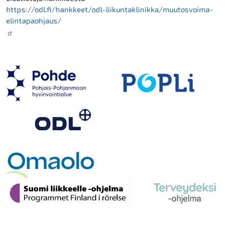
https://odl.fi/hankkeet/odl-liikuntaklinikka/muutosvoima-
elintapaohjaus/