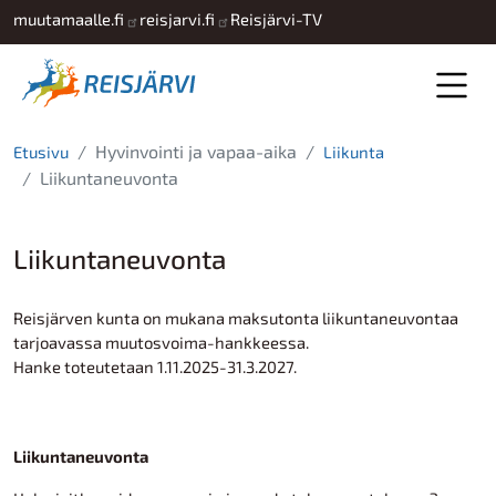
Hyppää pääsisältöön
muutamaalle.fi
reisjarvi.fi
Reisjärvi-TV
Hyvinvointi ja vapaa-aika
Etusivu
Liikunta
Liikuntaneuvonta
Liikuntaneuvonta
Reisjärven kunta on mukana maksutonta liikuntaneuvontaa
tarjoavassa muutosvoima-hankkeessa.
Hanke toteutetaan 1.11.2025-31.3.2027.
Liikuntaneuvonta