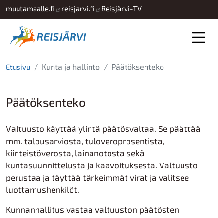
Hyppää pääsisältöön
muutamaalle.fi
reisjarvi.fi
Reisjärvi-TV
Kunta ja hallinto
Päätöksenteko
Etusivu
Päätöksenteko
Valtuusto käyttää ylintä päätösvaltaa. Se päättää
mm. talousarviosta, tuloveroprosentista,
kiinteistöverosta, lainanotosta sekä
kuntasuunnittelusta ja kaavoituksesta. Valtuusto
perustaa ja täyttää tärkeimmät virat ja valitsee
luottamushenkilöt.
Kunnanhallitus vastaa valtuuston päätösten