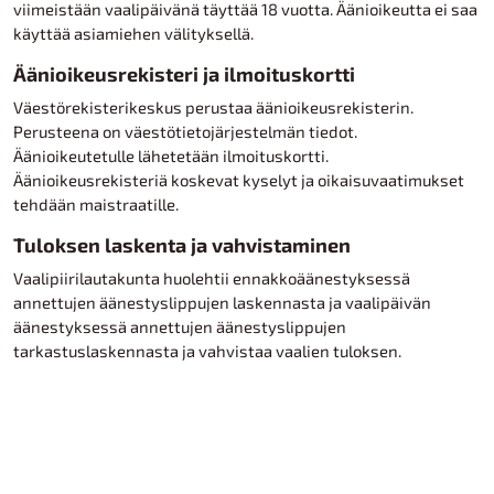
viimeistään vaalipäivänä täyttää 18 vuotta. Äänioikeutta ei saa
käyttää asiamiehen välityksellä.
Äänioikeusrekisteri ja ilmoituskortti
Väestörekisterikeskus perustaa äänioikeusrekisterin.
Perusteena on väestötietojärjestelmän tiedot.
Äänioikeutetulle lähetetään ilmoituskortti.
Äänioikeusrekisteriä koskevat kyselyt ja oikaisuvaatimukset
tehdään maistraatille.
Tuloksen laskenta ja vahvistaminen
Vaalipiirilautakunta huolehtii ennakkoäänestyksessä
annettujen äänestyslippujen laskennasta ja vaalipäivän
äänestyksessä annettujen äänestyslippujen
tarkastuslaskennasta ja vahvistaa vaalien tuloksen.