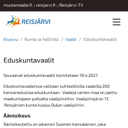
Hyppää pääsisältöön
muutamaalle.fi
reisjarvi.fi
Reisjärvi-TV
Kunta ja hallinto
Eduskuntavaalit
Etusivu
Vaalit
Eduskuntavaalit
Seuraavat eduskuntavaalit toimitetaan 18.4.2027.
Eduskuntavaaleissa valitaan suhteellisilla vaaleilla 200
kansanedustaa eduskuntaan. Vaaleja varten maa on jaettu
maakuntajaon pohjalta vaalipiireihin. Vaalipiirejä on 13.
Reisjärven kunta kuuluu Oulun vaalipiiriin.
Äänioikeus
Äänioikeutettu on jokainen Suomen kansalainen, joka