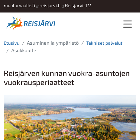
Hyppää pääsisältöön
muutamaalle.fi
reisjarvi.fi
Reisjärvi-TV
Asuminen ja ympäristö
Etusivu
Tekniset palvelut
Asukkaalle
Reisjärven kunnan vuokra-asuntojen
vuokrausperiaatteet