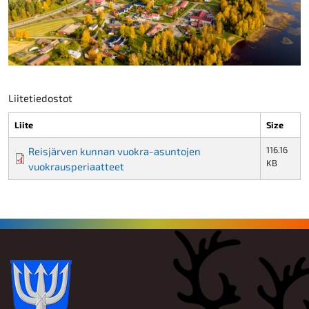
Liitetiedostot
Liite
Size
116.16
Reisjärven kunnan vuokra-asuntojen
KB
vuokrausperiaatteet