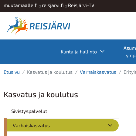
Hyppää pääsisältöön
muutamaalle.fi
reisjarvi.fi
Reisjärvi-TV
Asumi
Toggle subme
Kunta ja hallinto
ympä
Etusivu
Kasvatus ja koulutus
Varhaiskasvatus
Erity
Kasvatus ja koulutus
Sivistyspalvelut
Varhaiskasvatus