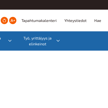
Ylätunniste
Tapahtumakalenteri
Yhteystiedot
Hae
a
Työ, yrittäjyys ja
Toggle submenu
Toggle submenu
elinkeinot