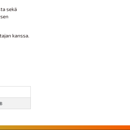
sta sekä
psen
tajan kanssa.
KB