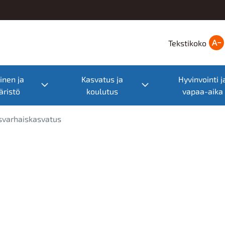
Tekstikoko
nen ja
Kasvatus ja
Hyvinvointi j
nu
Toggle submenu
Toggle submenu
ristö
koulutus
vapaa-aika
isvarhaiskasvatus