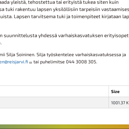
da yleistä, tehostettua tai erityistä tukea siten kuin
 tuki rakentuu lapsen yksilöllisiin tarpeisiin vastaamise
isuista. Lapsen tarvitsema tuki ja toimenpiteet kirjataan la
 suunnittelusta yhdessä varhaiskasvatuksen erityisopet
ö.
ii Silja Soininen. Silja työskentelee varhaiskasvatuksessa ja
en@reisjarvi.fi
tai puhelimitse 044 3008 305.
Size
1001.37 