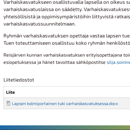
Varhaiskasvatukseen osallistuvalla lapsella on oikeus saa
varhaiskasvatuslaissa on säädetty. Varhaiskasvatuksessa
yhteisöllisistä ja oppimisympäristöihin liittyvistä ratka
varhaiskasvatussuunnitelmaan.
Ryhmän varhaiskasvatuksen opettaja vastaa lapsen tuen
Tuen toteuttamiseen osallistuu koko ryhmän henkilöst
Reisjärven kunnan varhaiskasvatuksen erityisopettajana toim
esiopetuksessa ja hänet tavoittaa sähköpostitse
silja.soinin
Liitetiedostot
Liite
Lapsen kolmiportainen tuki varhaiskasvatuksessa.docx