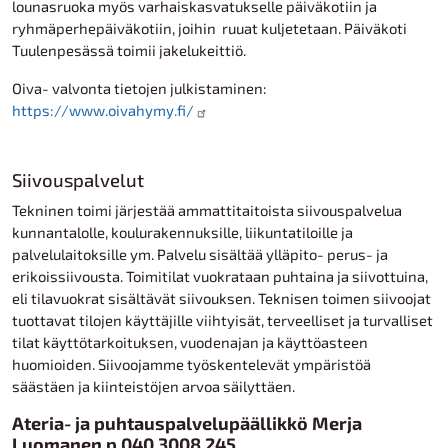
lounasruoka myös varhaiskasvatukselle päiväkotiin ja
ryhmäperhepäiväkotiin, joihin ruuat kuljetetaan. Päiväkoti
Tuulenpesässä toimii jakelukeittiö.
Oiva- valvonta tietojen julkistaminen:
https://www.oivahymy.fi/
Siivouspalvelut
Tekninen toimi järjestää ammattitaitoista siivouspalvelua
kunnantalolle, koulurakennuksille, liikuntatiloille ja
palvelulaitoksille ym. Palvelu sisältää ylläpito- perus- ja
erikoissiivousta. Toimitilat vuokrataan puhtaina ja siivottuina,
eli tilavuokrat sisältävät siivouksen. Teknisen toimen siivoojat
tuottavat tilojen käyttäjille viihtyisät, terveelliset ja turvalliset
tilat käyttötarkoituksen, vuodenajan ja käyttöasteen
huomioiden. Siivoojamme työskentelevät ympäristöä
säästäen ja kiinteistöjen arvoa säilyttäen.
Ateria- ja puhtauspalvelupäällikkö Merja
Luomanen p 040 3008 245