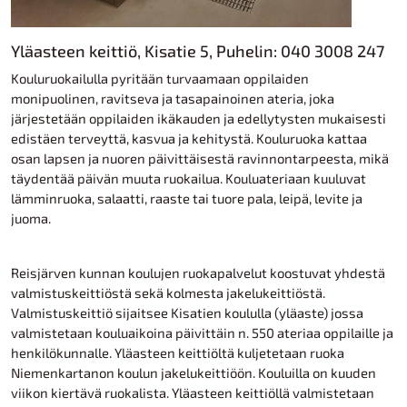
Yläasteen keittiö, Kisatie 5, Puhelin: 040 3008 247
Kouluruokailulla pyritään turvaamaan oppilaiden
monipuolinen, ravitseva ja tasapainoinen ateria, joka
järjestetään oppilaiden ikäkauden ja edellytysten mukaisesti
edistäen terveyttä, kasvua ja kehitystä. Kouluruoka kattaa
osan lapsen ja nuoren päivittäisestä ravinnontarpeesta, mikä
täydentää päivän muuta ruokailua. Kouluateriaan kuuluvat
lämminruoka, salaatti, raaste tai tuore pala, leipä, levite ja
juoma.
Reisjärven kunnan koulujen ruokapalvelut koostuvat yhdestä
valmistuskeittiöstä sekä kolmesta jakelukeittiöstä.
Valmistuskeittiö sijaitsee Kisatien koululla (yläaste) jossa
valmistetaan kouluaikoina päivittäin n. 550 ateriaa oppilaille ja
henkilökunnalle. Yläasteen keittiöltä kuljetetaan ruoka
Niemenkartanon koulun jakelukeittiöön. Kouluilla on kuuden
viikon kiertävä ruokalista. Yläasteen keittiöllä valmistetaan