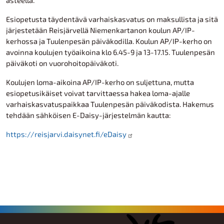
asteella.
Esiopetusta täydentävä varhaiskasvatus on maksullista ja sitä
järjestetään Reisjärvellä Niemenkartanon koulun AP/IP-
kerhossa ja Tuulenpesän päiväkodilla. Koulun AP/IP-kerho on
avoinna koulujen työaikoina klo 6.45-9 ja 13-17.15. Tuulenpesän
päiväkoti on vuorohoitopäiväkoti.
Koulujen loma-aikoina AP/IP-kerho on suljettuna, mutta
esiopetusikäiset voivat tarvittaessa hakea loma-ajalle
varhaiskasvatuspaikkaa Tuulenpesän päiväkodista. Hakemus
tehdään sähköisen E-Daisy-järjestelmän kautta:
https://reisjarvi.daisynet.fi/eDaisy