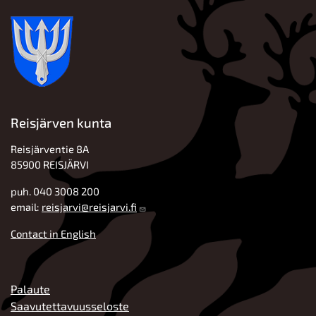
Reisjärven kunta
Reisjärventie 8A
85900 REISJÄRVI
puh. 040 3008 200
email:
reisjarvi@reisjarvi.fi
Contact in English
ALATUNNISTE
Palaute
Saavutettavuusseloste