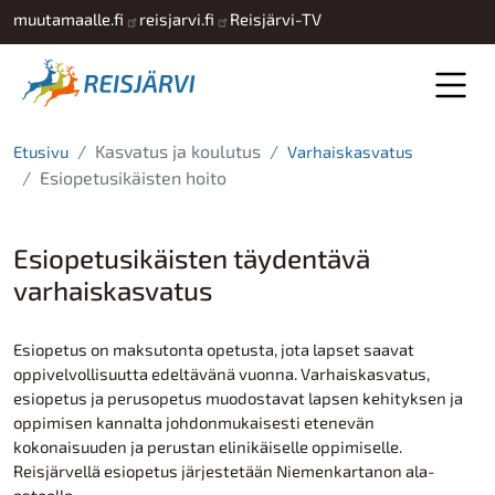
Hyppää pääsisältöön
muutamaalle.fi
reisjarvi.fi
Reisjärvi-TV
Kasvatus ja koulutus
Etusivu
Varhaiskasvatus
Esiopetusikäisten hoito
Esiopetusikäisten täydentävä
varhaiskasvatus
Esiopetus on maksutonta opetusta, jota lapset saavat
oppivelvollisuutta edeltävänä vuonna. Varhaiskasvatus,
esiopetus ja perusopetus muodostavat lapsen kehityksen ja
oppimisen kannalta johdonmukaisesti etenevän
kokonaisuuden ja perustan elinikäiselle oppimiselle.
Reisjärvellä esiopetus järjestetään Niemenkartanon ala-