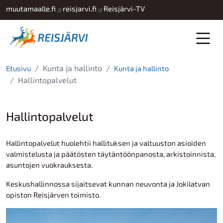
Hyppää pääsisältöön
muutamaalle.fi
reisjarvi.fi
Reisjärvi-TV
Kunta ja hallinto
Etusivu
Kunta ja hallinto
Hallintopalvelut
Hallintopalvelut
Hallintopalvelut huolehtii hallituksen ja valtuuston asioiden
valmistelusta ja päätösten täytäntöönpanosta, arkistoinnista,
asuntojen vuokrauksesta.
Keskushallinnossa sijaitsevat kunnan neuvonta ja Jokilatvan
opiston Reisjärven toimisto.