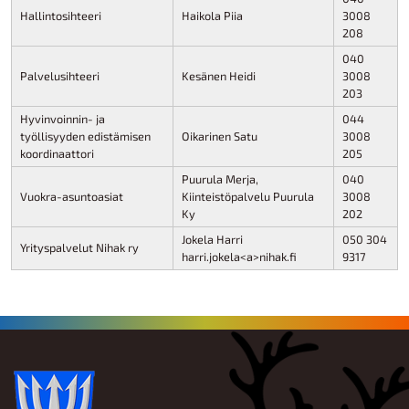
Hallintosihteeri
Haikola Piia
3008
208
040
Palvelusihteeri
Kesänen Heidi
3008
203
Hyvinvoinnin- ja
044
työllisyyden edistämisen
Oikarinen Satu
3008
koordinaattori
205
Puurula Merja,
040
Vuokra-asuntoasiat
Kiinteistöpalvelu Puurula
3008
Ky
202
Jokela Harri
050 304
Yrityspalvelut Nihak ry
harri.jokela<a>nihak.fi
9317