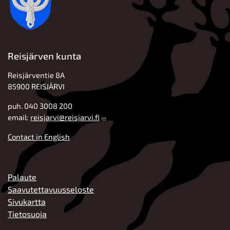
Reisjärven kunta
Reisjärventie 8A
85900 REISJÄRVI
puh. 040 3008 200
email:
reisjarvi@reisjarvi.fi
Contact in English
ALATUNNISTE
Palaute
Saavutettavuusseloste
Sivukartta
Tietosuoja