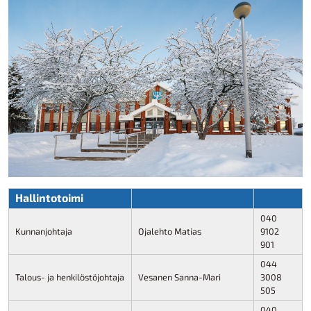
Hallintotoimi
040
Kunnanjohtaja
Ojalehto Matias
9102
901
044
Talous- ja henkilöstöjohtaja
Vesanen Sanna-Mari
3008
505
040