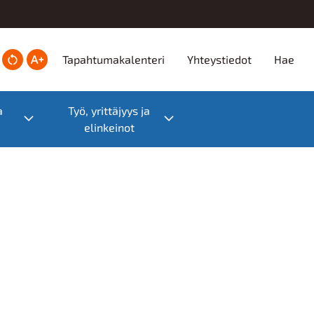
Ylätunniste
Tapahtumakalenteri
Yhteystiedot
Hae
a
Työ, yrittäjyys ja
Toggle submenu
Toggle submenu
elinkeinot