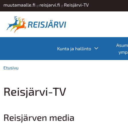
Hyppää pääsisältöön
muutamaalle.fi
reisjarvi.fi
Reisjärvi-TV
Asumi
Toggle subme
Kunta ja hallinto
ympä
Etusivu
Reisjärvi-TV
Reisjärven media