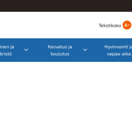
Tekstikoko
nen ja
Kasvatus ja
Hyvinvointi j
nu
Toggle submenu
Toggle submenu
ristö
koulutus
vapaa-aika