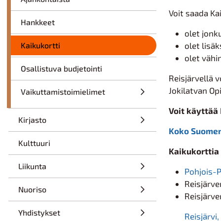
Voit saada Kai
Hankkeet
olet jonk
Kaikukortti
olet lisä
olet vähi
Osallistuva budjetointi
Reisjärvellä 
Jokilatvan Op
Vaikuttamistoimielimet
Voit käyttää
Kirjasto
Koko Suomen
Kulttuuri
Kaikukorttia 
Liikunta
Pohjois-P
Reisjärve
Nuoriso
Reisjärve
Yhdistykset
Reisjärvi