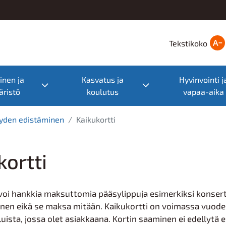
Tekstikoko
nen ja
Kasvatus ja
Hyvinvointi j
nu
Toggle submenu
Toggle submenu
ristö
koulutus
vapaa-aika
eyden edistäminen
Kaikukortti
kortti
 voi hankkia maksuttomia pääsylippuja esimerkiksi konserttei
nen eikä se maksa mitään. Kaikukortti on voimassa vuoden
luista, jossa olet asiakkaana. Kortin saaminen ei edellytä er