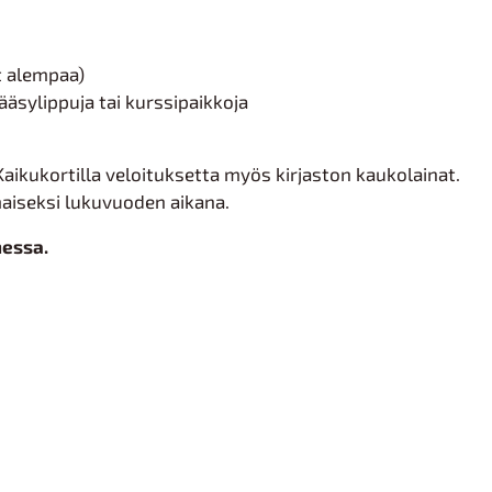
t alempaa)
pääsylippuja tai kurssipaikkoja
 Kaikukortilla veloituksetta myös kirjaston kaukolainat.
maiseksi lukuvuoden aikana.
messa.