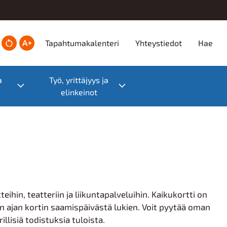
Ylätunniste
Tapahtumakalenteri
Yhteystiedot
Hae
a
Työ, yrittäjyys ja
Toggle submenu
Toggle submenu
elinkeinot
hin, teatteriin ja liikuntapalveluihin. Kaikukortti on
 ajan kortin saamispäivästä lukien. Voit pyytää oman
illisiä todistuksia tuloista.