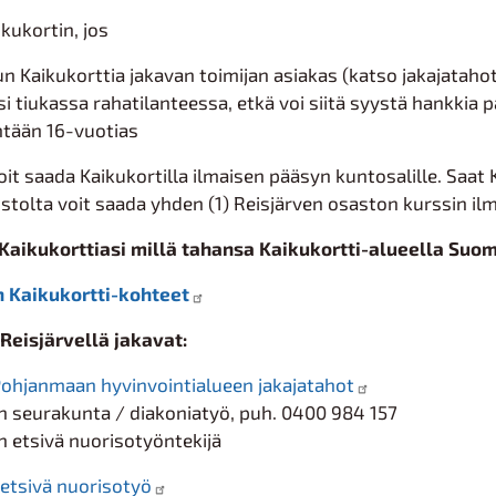
kukortin, jos
un Kaikukorttia jakavan toimijan asiakas (katso jakajataho
ksi tiukassa rahatilanteessa, etkä voi siitä syystä hankkia 
ntään 16-vuotias
voit saada Kaikukortilla ilmaisen pääsyn kuntosalille. Saat
istolta voit saada yhden (1) Reisjärven osaston kurssin il
 Kaikukorttiasi millä tahansa Kaikukortti-alueella Suo
 Kaikukortti-kohteet
Reisjärvellä jakavat:
ohjanmaan hyvinvointialueen jakajatahot
n seurakunta / diakoniatyö, puh. 0400 984 157
n etsivä nuorisotyöntekijä
, etsivä nuorisotyö