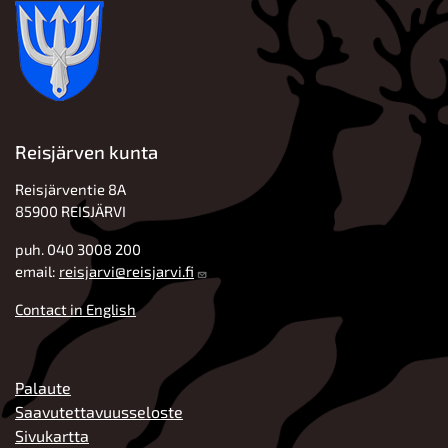
Reisjärven kunta
Reisjärventie 8A
85900 REISJÄRVI
puh. 040 3008 200
email:
reisjarvi@reisjarvi.fi
Contact in English
ALATUNNISTE
Palaute
Saavutettavuusseloste
Sivukartta