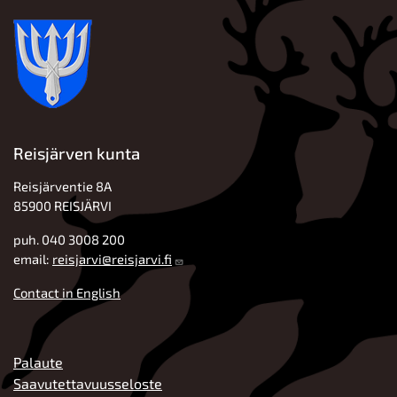
Reisjärven kunta
Reisjärventie 8A
85900 REISJÄRVI
puh. 040 3008 200
email:
reisjarvi@reisjarvi.fi
Contact in English
ALATUNNISTE
Palaute
Saavutettavuusseloste