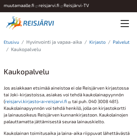
Hyppää pääsisältöön
muutamaalle.fi
reisjarvi.fi
Reisjärvi-TV
Hyvinvointi ja vapaa-aika
Etusivu
Kirjasto
Palvelut
Kaukopalvelu
Kaukopalvelu
Jos asiakkaan etsimää aineistoa ei ole Reisjärven kirjastossa
tai Joki-kirjastoissa, asiakas voi tehdä kaukolainapyynnön
(
reisjarvi.kirjasto<a>reisjarvi.fi
tai puh. 040 3008 481).
Kaukolainapyynnön voi tehdä henkilö, jolla on kirjastokortti
ja lainausoikeus Reisjärven kunnankirjastoon. Kaukolainojen
palauttamatta jättämisestä seuraa lainauskielto.
Kaukolainan toimitusaika ja laina-aika riippuvat lähettävästä