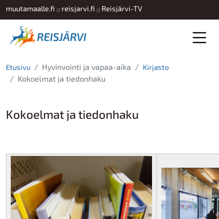
Hyppää pääsisältöön
muutamaalle.fi
reisjarvi.fi
Reisjärvi-TV
Hyvinvointi ja vapaa-aika
Etusivu
Kirjasto
Kokoelmat ja tiedonhaku
Kokoelmat ja tiedonhaku