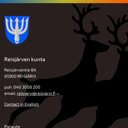
Reisjärven kunta
Reisjärventie 8A
85900 REISJÄRVI
puh. 040 3008 200
email:
reisjarvi@reisjarvi.fi
Contact in English
ALATUNNISTE
Palaute